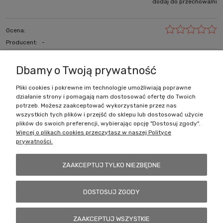
dodaj do przechowalni
Ocena:
Producent:
-
zapytaj o produkt
poleć znajomemu
Dbamy o Twoją prywatność
Pliki cookies i pokrewne im technologie umożliwiają poprawne
działanie strony i pomagają nam dostosować ofertę do Twoich
Zakupy
potrzeb. Możesz zaakceptować wykorzystanie przez nas
wszystkich tych plików i przejść do sklepu lub dostosować użycie
Pomoc
plików do swoich preferencji, wybierając opcję "Dostosuj zgody".
Więcej o plikach cookies przeczytasz w naszej Polityce
prywatności.
Moje konto
ZAAKCEPTUJ TYLKO NIEZBĘDNE
Informacje
DOSTOSUJ ZGODY
Battlecult | ul. Benedykta Dybowskiego 45/7, 41-208 Sosnowiec, woj.
ZAAKCEPTUJ WSZYSTKIE