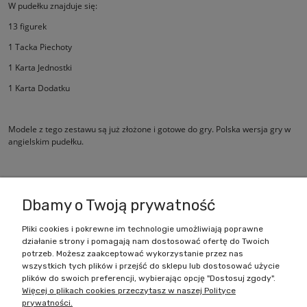
W pudełku znajduje się:
13 figurek
1 Tacka Piechoty
1 Karta Jednostki
1 Karta Dodatku
Modele z tego zestawu są już złożone i gotowe do gry. Polska wersja gry w
angielskim pudełku.
Dbamy o Twoją prywatność
Pliki cookies i pokrewne im technologie umożliwiają poprawne
działanie strony i pomagają nam dostosować ofertę do Twoich
Zakupy
potrzeb. Możesz zaakceptować wykorzystanie przez nas
wszystkich tych plików i przejść do sklepu lub dostosować użycie
Pomoc
plików do swoich preferencji, wybierając opcję "Dostosuj zgody".
Więcej o plikach cookies przeczytasz w naszej Polityce
prywatności.