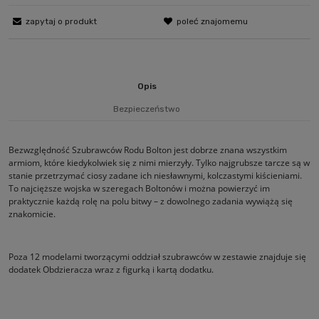
zapytaj o produkt
poleć znajomemu
Opis
Bezpieczeństwo
Bezwzględność Szubrawców Rodu Bolton jest dobrze znana wszystkim
armiom, które kiedykolwiek się z nimi mierzyły. Tylko najgrubsze tarcze są w
stanie przetrzymać ciosy zadane ich niesławnymi, kolczastymi kiścieniami.
To najcięższe wojska w szeregach Boltonów i można powierzyć im
praktycznie każdą rolę na polu bitwy – z dowolnego zadania wywiążą się
znakomicie.
Poza 12 modelami tworzącymi oddział szubrawców w zestawie znajduje się
dodatek Obdzieracza wraz z figurką i kartą dodatku.