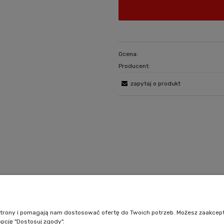
Ocena:
Producent:
zapytaj o produkt
Pomoc
Moje konto
Jak kupować?
Logowanie
e strony i pomagają nam dostosować ofertę do Twoich potrzeb. Możesz zaakcep
Polityka prywatności
Moje zamówienia
opcję "Dostosuj zgody".