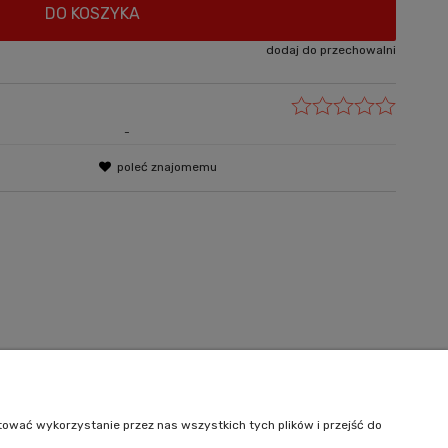
DO KOSZYKA
dodaj do przechowalni
-
poleć znajomemu
Informacje
O nas
tować wykorzystanie przez nas wszystkich tych plików i przejść do
Kontakt