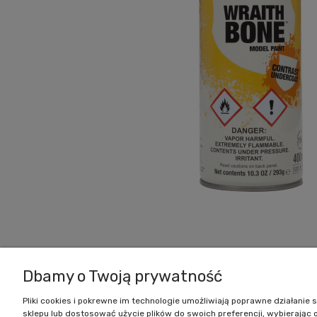
Zakupy
Dbamy o Twoją prywatność
Czas realizacji zamówienia
Pliki cookies i pokrewne im technologie umożliwiają poprawne działani
Formy płatności
sklepu lub dostosować użycie plików do swoich preferencji, wybierając 