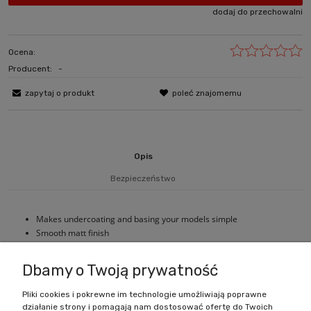
dodaj do przechowalni
Ocena:
Producent:
-
zapytaj o produkt
poleć znajomemu
Opis
Bezpieczeństwo
Makes undercoating and basing your models simple
Smooth matt finish
Can size: 400ml
Dbamy o Twoją prywatność
Pliki cookies i pokrewne im technologie umożliwiają poprawne
działanie strony i pomagają nam dostosować ofertę do Twoich