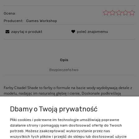
Ocena:
Producent:
Games Workshop
zapytaj o produkt
poleć znajomemu
Opis
Bezpieczeństwo
Farby Citadel Shade to farby o formule na bazie wody wydobywają detale z
modelu, nadając im naturalną głębię i cienie, Doskonale podkreślają
szczegóły i dodają realistycznego wyglądu.
Dbamy o Twoją prywatność
Pliki cookies i pokrewne im technologie umożliwiają poprawne
działanie strony i pomagają nam dostosować ofertę do Twoich
Zakupy
potrzeb. Możesz zaakceptować wykorzystanie przez nas
wszystkich tych plików i przejść do sklepu lub dostosować użycie