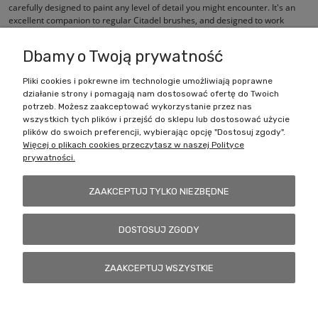
carefully designed to paint any level of detail you might encounter. It's an
excellent companion to regular Citadel brushes, and designed to work
perfectly with the Citadel Colour paint range.
Dbamy o Twoją prywatność
Pliki cookies i pokrewne im technologie umożliwiają poprawne
działanie strony i pomagają nam dostosować ofertę do Twoich
Zakupy
potrzeb. Możesz zaakceptować wykorzystanie przez nas
wszystkich tych plików i przejść do sklepu lub dostosować użycie
Pomoc
plików do swoich preferencji, wybierając opcję "Dostosuj zgody".
Więcej o plikach cookies przeczytasz w naszej Polityce
prywatności.
Moje konto
ZAAKCEPTUJ TYLKO NIEZBĘDNE
Informacje
DOSTOSUJ ZGODY
Battlecult | ul. Benedykta Dybowskiego 45/7, 41-208 Sosnowiec, woj.
ZAAKCEPTUJ WSZYSTKIE
śląskie | Email:
kontakt@battlecult.pl
Tel.:
669966242
| NIP:
6443563610 REGON: 520502331