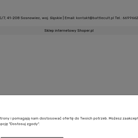
/7, 41-208 Sosnowiec, woj. śląskie | Email:
kontakt@battlecult.pl
Tel.:
669966
Sklep internetowy Shoper.pl
e strony i pomagają nam dostosować ofertę do Twoich potrzeb. Możesz zaakcep
opcję "Dostosuj zgody".