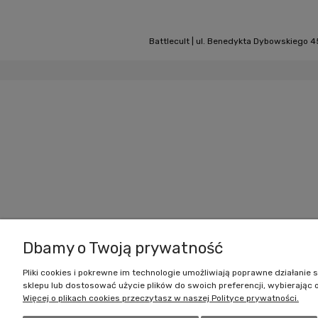
Battlecult | ul. Benedykta Dybowskiego 45
Dbamy o Twoją prywatność
Pliki cookies i pokrewne im technologie umożliwiają poprawne działani
sklepu lub dostosować użycie plików do swoich preferencji, wybierając 
Więcej o plikach cookies przeczytasz w naszej Polityce prywatności.