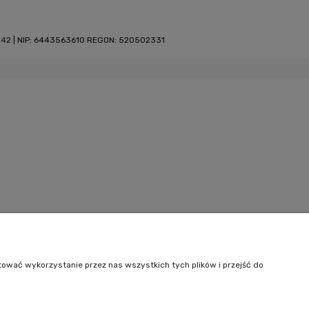
242
| NIP: 6443563610 REGON: 520502331
tować wykorzystanie przez nas wszystkich tych plików i przejść do