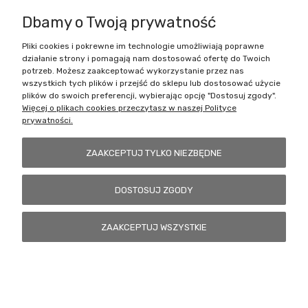
Dbamy o Twoją prywatność
Pliki cookies i pokrewne im technologie umożliwiają poprawne
Battlecult | ul. Benedykta Dybowskiego 45/7, 41-208 Sosnowiec, woj.
działanie strony i pomagają nam dostosować ofertę do Twoich
śląskie | Email:
kontakt@battlecult.pl
Tel.:
669966242
| NIP:
potrzeb. Możesz zaakceptować wykorzystanie przez nas
6443563610 REGON: 520502331
wszystkich tych plików i przejść do sklepu lub dostosować użycie
plików do swoich preferencji, wybierając opcję "Dostosuj zgody".
POKAŻ PEŁNĄ WERSJĘ STRONY
Więcej o plikach cookies przeczytasz w naszej Polityce
prywatności.
Sklep internetowy Shoper.pl
ZAAKCEPTUJ TYLKO NIEZBĘDNE
DOSTOSUJ ZGODY
ZAAKCEPTUJ WSZYSTKIE