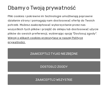
Dbamy o Twoją prywatność
Pliki cookies i pokrewne im technologie umożliwiają poprawne
Battlecult | ul. Benedykta Dybowskiego 45/7, 41-208 Sosnowiec, woj.
działanie strony i pomagają nam dostosować ofertę do Twoich
śląskie | Email:
kontakt@battlecult.pl
Tel.:
669966242
| NIP:
potrzeb. Możesz zaakceptować wykorzystanie przez nas
6443563610 REGON: 520502331
wszystkich tych plików i przejść do sklepu lub dostosować użycie
plików do swoich preferencji, wybierając opcję "Dostosuj zgody".
POKAŻ PEŁNĄ WERSJĘ STRONY
Więcej o plikach cookies przeczytasz w naszej Polityce
prywatności.
Sklep internetowy Shoper.pl
ZAAKCEPTUJ TYLKO NIEZBĘDNE
DOSTOSUJ ZGODY
ZAAKCEPTUJ WSZYSTKIE