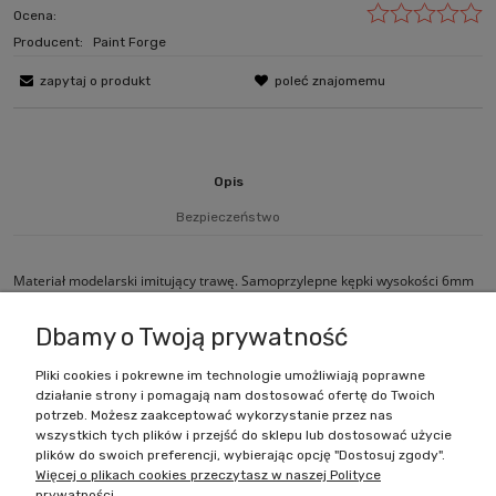
Ocena:
Producent:
Paint Forge
zapytaj o produkt
poleć znajomemu
Opis
Bezpieczeństwo
Materiał modelarski imitujący trawę. Samoprzylepne kępki wysokości 6mm
nałożone na arkusz rozmiarów 20cm x 6cm.
Dbamy o Twoją prywatność
Pliki cookies i pokrewne im technologie umożliwiają poprawne
działanie strony i pomagają nam dostosować ofertę do Twoich
Zakupy
potrzeb. Możesz zaakceptować wykorzystanie przez nas
wszystkich tych plików i przejść do sklepu lub dostosować użycie
Pomoc
plików do swoich preferencji, wybierając opcję "Dostosuj zgody".
Więcej o plikach cookies przeczytasz w naszej Polityce
prywatności.