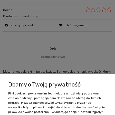
Ocena:
Producent:
Paint Forge
zapytaj o produkt
poleć znajomemu
Opis
Bezpieczeństwo
Materiał modelarski imitujący kwiaty. Samoprzylepne kępki wysokości 6mm
nałożone na arkusz rozmiarów 10cm x 6cm.
Dbamy o Twoją prywatność
Pliki cookies i pokrewne im technologie umożliwiają poprawne
działanie strony i pomagają nam dostosować ofertę do Twoich
Zakupy
potrzeb. Możesz zaakceptować wykorzystanie przez nas
wszystkich tych plików i przejść do sklepu lub dostosować użycie
Pomoc
plików do swoich preferencji, wybierając opcję "Dostosuj zgody".