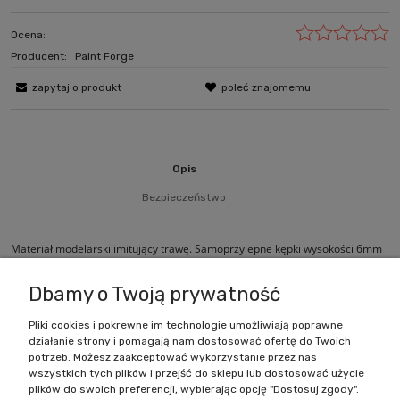
Ocena:
Producent:
Paint Forge
zapytaj o produkt
poleć znajomemu
Opis
Bezpieczeństwo
Materiał modelarski imitujący trawę. Samoprzylepne kępki wysokości 6mm
nałożone na arkusz rozmiarów 20cm x 6cm.
Dbamy o Twoją prywatność
Pliki cookies i pokrewne im technologie umożliwiają poprawne
działanie strony i pomagają nam dostosować ofertę do Twoich
Zakupy
potrzeb. Możesz zaakceptować wykorzystanie przez nas
wszystkich tych plików i przejść do sklepu lub dostosować użycie
Pomoc
plików do swoich preferencji, wybierając opcję "Dostosuj zgody".