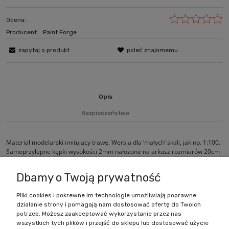
Ocena:
Producent:
Paint Forge
zapytaj o produkt
poleć znajomemu
Opis
Bezpieczeństwo
Materiał modelarski imitujący trawę. Wersja dla ‘małych’ skali, jak np. 1:100.
Samoprzylepne kępki wysokości 2mm nałożone na arkusz rozmiarów 20cm
x 6cm.
Dbamy o Twoją prywatność
Pliki cookies i pokrewne im technologie umożliwiają poprawne
działanie strony i pomagają nam dostosować ofertę do Twoich
Zakupy
potrzeb. Możesz zaakceptować wykorzystanie przez nas
wszystkich tych plików i przejść do sklepu lub dostosować użycie