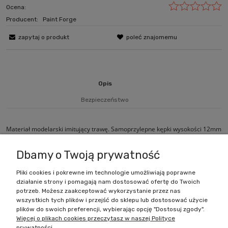
Ocena:
Producent:
Paint Forge
zapytaj o produkt
poleć znajomemu
Opis
Bezpieczeństwo
Materiał modelarski imitujący trawę. Samoprzylepne kępki wysokości 12mm
nałożone na arkusz rozmiarów 10cm x 6cm.
Dbamy o Twoją prywatność
Pliki cookies i pokrewne im technologie umożliwiają poprawne
działanie strony i pomagają nam dostosować ofertę do Twoich
Zakupy
potrzeb. Możesz zaakceptować wykorzystanie przez nas
wszystkich tych plików i przejść do sklepu lub dostosować użycie
Pomoc
plików do swoich preferencji, wybierając opcję "Dostosuj zgody".
Więcej o plikach cookies przeczytasz w naszej Polityce
prywatności.