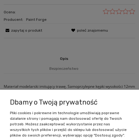
Ocena:
Producent:
Paint Forge
zapytaj o produkt
poleć znajomemu
Opis
Bezpieczeństwo
Materiał modelarski imitujący trawę. Samoprzylepne kępki wysokości 12mm
nałożone na arkusz rozmiarów 10cm x 6cm.
Dbamy o Twoją prywatność
Pliki cookies i pokrewne im technologie umożliwiają poprawne
działanie strony i pomagają nam dostosować ofertę do Twoich
Zakupy
potrzeb. Możesz zaakceptować wykorzystanie przez nas
wszystkich tych plików i przejść do sklepu lub dostosować użycie
Pomoc
plików do swoich preferencji, wybierając opcję "Dostosuj zgody".