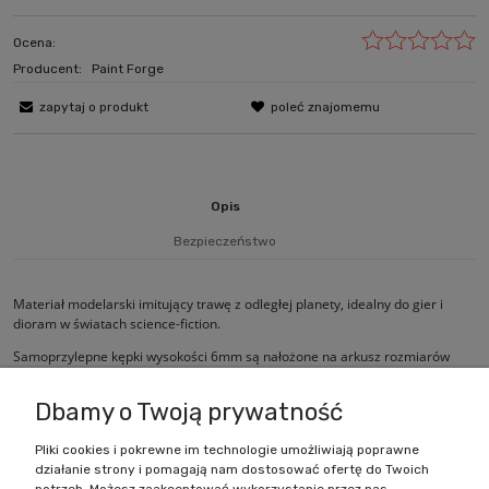
Ocena:
Producent:
Paint Forge
zapytaj o produkt
poleć znajomemu
Opis
Bezpieczeństwo
Materiał modelarski imitujący trawę z odległej planety, idealny do gier i
dioram w światach science-fiction.
Samoprzylepne kępki wysokości 6mm są nałożone na arkusz rozmiarów
20cm x 6cm.
Dbamy o Twoją prywatność
Pliki cookies i pokrewne im technologie umożliwiają poprawne
działanie strony i pomagają nam dostosować ofertę do Twoich
Zakupy