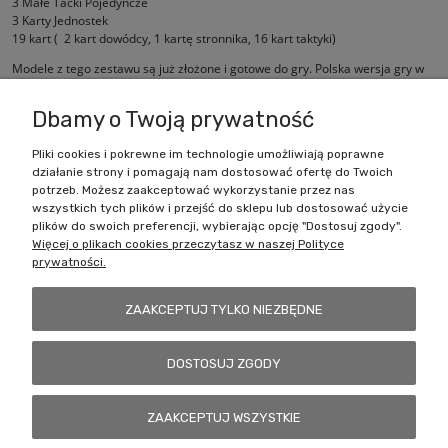
3 Małe Tacki Pojedyncze
3 Karty Jednostek
19 kart ( 2 kart dowódcy, 1 kartę stronnika, 16 kart taktyki)
Modele z tego zestawu są już złożone i gotowe do gry. Polska wersja gry w
angielskim pudełku.
Dbamy o Twoją prywatność
Pliki cookies i pokrewne im technologie umożliwiają poprawne
działanie strony i pomagają nam dostosować ofertę do Twoich
Zakupy
potrzeb. Możesz zaakceptować wykorzystanie przez nas
wszystkich tych plików i przejść do sklepu lub dostosować użycie
Pomoc
plików do swoich preferencji, wybierając opcję "Dostosuj zgody".
Więcej o plikach cookies przeczytasz w naszej Polityce
prywatności.
Moje konto
ZAAKCEPTUJ TYLKO NIEZBĘDNE
Informacje
DOSTOSUJ ZGODY
Battlecult | ul. Benedykta Dybowskiego 45/7, 41-208 Sosnowiec, woj.
ZAAKCEPTUJ WSZYSTKIE
śląskie | Email:
kontakt@battlecult.pl
Tel.:
669966242
| NIP:
6443563610 REGON: 520502331