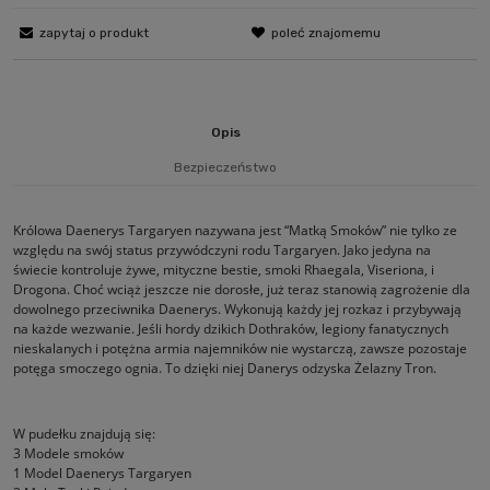
zapytaj o produkt
poleć znajomemu
Opis
Bezpieczeństwo
Królowa Daenerys Targaryen nazywana jest “Matką Smoków” nie tylko ze
względu na swój status przywódczyni rodu Targaryen. Jako jedyna na
świecie kontroluje żywe, mityczne bestie, smoki Rhaegala, Viseriona, i
Drogona. Choć wciąż jeszcze nie dorosłe, już teraz stanowią zagrożenie dla
dowolnego przeciwnika Daenerys. Wykonują każdy jej rozkaz i przybywają
na każde wezwanie. Jeśli hordy dzikich Dothraków, legiony fanatycznych
nieskalanych i potężna armia najemników nie wystarczą, zawsze pozostaje
potęga smoczego ognia. To dzięki niej Danerys odzyska Żelazny Tron.
W pudełku znajdują się:
3 Modele smoków
1 Model Daenerys Targaryen