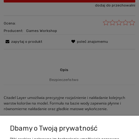
dodaj do przechowalni
Ocena:
Producent:
Games Workshop
zapytaj o produkt
poleć znajomemu
Opis
Bezpieczeństwo
Citadel Layer umożliwia precyzyjne rozjaśnienie i nakładanie kolejnych
warstw kolorów na model. Formuła na bazie wody zapewnia płynne i
równomierne nakładanie oraz gładkie matowe wykończenie.
Dbamy o Twoją prywatność