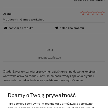
Ocena:
Producent:
Games Workshop
zapytaj o produkt
poleć znajomemu
Opis
Bezpieczeństwo
Citadel Layer umożliwia precyzyjne rozjaśnienie i nakładanie kolejnych
warstw kolorów na model. Formuła na bazie wody zapewnia płynne i
równomierne nakładanie oraz gładkie matowe wykończenie.
Dbamy o Twoją prywatność
Pliki cookies i pokrewne im technologie umożliwiają poprawne