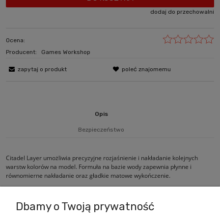
dodaj do przechowalni
Ocena:
Producent:
Games Workshop
zapytaj o produkt
poleć znajomemu
Opis
Bezpieczeństwo
Citadel Layer umożliwia precyzyjne rozjaśnienie i nakładanie kolejnych
warstw kolorów na model. Formuła na bazie wody zapewnia płynne i
równomierne nakładanie oraz gładkie matowe wykończenie.
Dbamy o Twoją prywatność