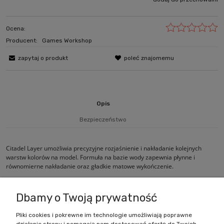
Ocena:
Producent:
Games Workshop
zapytaj o produkt
poleć znajomemu
Opis
Bezpieczeństwo
Citadel Layer umożliwia precyzyjne rozjaśnienie i nakładanie kolejnych
warstw kolorów na model. Formuła na bazie wody zapewnia płynne i
równomierne nakładanie oraz gładkie matowe wykończenie.
Dbamy o Twoją prywatność
Pliki cookies i pokrewne im technologie umożliwiają poprawne