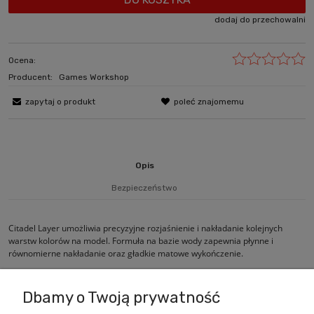
dodaj do przechowalni
Ocena:
Producent:
Games Workshop
zapytaj o produkt
poleć znajomemu
Opis
Bezpieczeństwo
Citadel Layer umożliwia precyzyjne rozjaśnienie i nakładanie kolejnych
warstw kolorów na model. Formuła na bazie wody zapewnia płynne i
równomierne nakładanie oraz gładkie matowe wykończenie.
Dbamy o Twoją prywatność