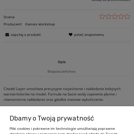
Ocena:
Producent:
Games Workshop
zapytaj o produkt
poleć znajomemu
Opis
Bezpieczeństwo
Citadel Layer umożliwia precyzyjne rozjaśnienie i nakładanie kolejnych
warstw kolorów na model. Formuła na bazie wody zapewnia płynne i
równomierne nakładanie oraz gładkie matowe wykończenie.
Dbamy o Twoją prywatność
Pliki cookies i pokrewne im technologie umożliwiają poprawne