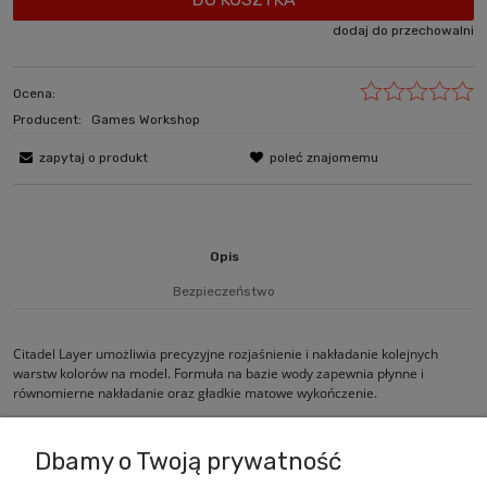
dodaj do przechowalni
Ocena:
Producent:
Games Workshop
zapytaj o produkt
poleć znajomemu
Opis
Bezpieczeństwo
Citadel Layer umożliwia precyzyjne rozjaśnienie i nakładanie kolejnych
warstw kolorów na model. Formuła na bazie wody zapewnia płynne i
równomierne nakładanie oraz gładkie matowe wykończenie.
Dbamy o Twoją prywatność