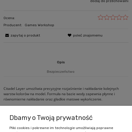
dodaj do przechowalni
Ocena:
Producent:
Games Workshop
zapytaj o produkt
poleć znajomemu
Opis
Bezpieczeństwo
Citadel Layer umożliwia precyzyjne rozjaśnienie i nakładanie kolejnych
warstw kolorów na model. Formuła na bazie wody zapewnia płynne i
równomierne nakładanie oraz gładkie matowe wykończenie.
Dbamy o Twoją prywatność
Pliki cookies i pokrewne im technologie umożliwiają poprawne