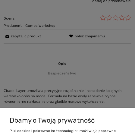
dodaj do przechowalni
Ocena:
Producent:
Games Workshop
zapytaj o produkt
poleć znajomemu
Opis
Bezpieczeństwo
Citadel Layer umożliwia precyzyjne rozjaśnienie i nakładanie kolejnych
warstw kolorów na model. Formuła na bazie wody zapewnia płynne i
równomierne nakładanie oraz gładkie matowe wykończenie.
Dbamy o Twoją prywatność
Pliki cookies i pokrewne im technologie umożliwiają poprawne