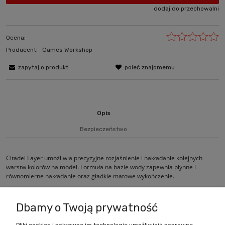
dodaj do przechowalni
Ocena:
Producent:
Games Workshop
zapytaj o produkt
poleć znajomemu
Opis
Bezpieczeństwo
Citadel Layer umożliwia precyzyjne rozjaśnienie i nakładanie kolejnych
warstw kolorów na model. Formuła na bazie wody zapewnia płynne i
równomierne nakładanie oraz gładkie matowe wykończenie.
Dbamy o Twoją prywatność