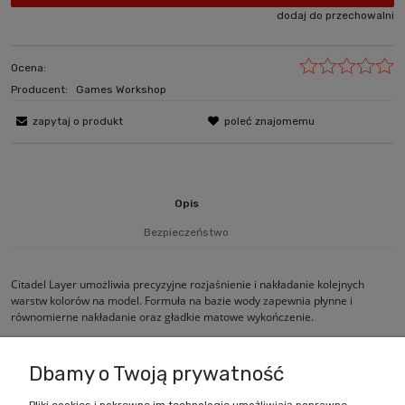
dodaj do przechowalni
Ocena:
Producent:
Games Workshop
zapytaj o produkt
poleć znajomemu
Opis
Bezpieczeństwo
Citadel Layer umożliwia precyzyjne rozjaśnienie i nakładanie kolejnych
warstw kolorów na model. Formuła na bazie wody zapewnia płynne i
równomierne nakładanie oraz gładkie matowe wykończenie.
Dbamy o Twoją prywatność