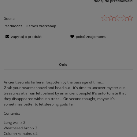
dodaj do przechowalni
Ocena:
Producent:
Games Workshop
zapytaj o produkt
poleć znajomemu
Opis
Ancient secrets lie here, forgotten by the passage of time...
Grab your nearest shovel and head out - it's time to uncover mysterious
treasures at a ruin left behind by an ancient people! It's unfortunate that
they disappeared without a trace... On second thought, maybe it's
sometimes better to let sleeping gods lie
Contents:
Long wall x 2
Weathered Arch x 2
Column remains x 2