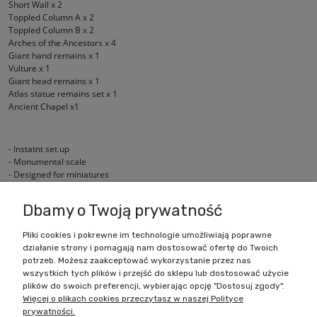
Short Wall x 2
Toppled Column A x 2
Toppled Column B x 2
Arches of the Ancestors x 4
Giant hand remains x 1
Vulture x 1
Giant head remains x 1
Atlas statue remains set x 1
Ancient Chapel x1
- Instatnt set up
- Monumental scale
- Designed for miniatures
- Easy to paint
Dbamy o Twoją prywatność
Pliki cookies i pokrewne im technologie umożliwiają poprawne
działanie strony i pomagają nam dostosować ofertę do Twoich
Zakupy
potrzeb. Możesz zaakceptować wykorzystanie przez nas
wszystkich tych plików i przejść do sklepu lub dostosować użycie
Pomoc
plików do swoich preferencji, wybierając opcję "Dostosuj zgody".
Więcej o plikach cookies przeczytasz w naszej Polityce
prywatności.