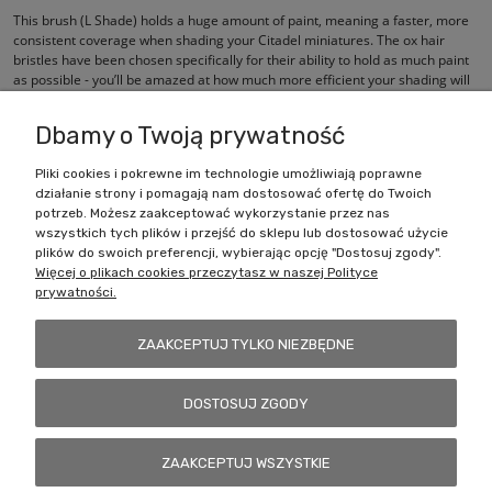
This brush (L Shade) holds a huge amount of paint, meaning a faster, more
consistent coverage when shading your Citadel miniatures. The ox hair
bristles have been chosen specifically for their ability to hold as much paint
as possible - you’ll be amazed at how much more efficient your shading will
become.
Dbamy o Twoją prywatność
Pliki cookies i pokrewne im technologie umożliwiają poprawne
działanie strony i pomagają nam dostosować ofertę do Twoich
Zakupy
potrzeb. Możesz zaakceptować wykorzystanie przez nas
wszystkich tych plików i przejść do sklepu lub dostosować użycie
Pomoc
plików do swoich preferencji, wybierając opcję "Dostosuj zgody".
Więcej o plikach cookies przeczytasz w naszej Polityce
prywatności.
Moje konto
ZAAKCEPTUJ TYLKO NIEZBĘDNE
Informacje
DOSTOSUJ ZGODY
Battlecult | ul. Benedykta Dybowskiego 45/7, 41-208 Sosnowiec, woj.
ZAAKCEPTUJ WSZYSTKIE
śląskie | Email:
kontakt@battlecult.pl
Tel.:
669966242
| NIP: