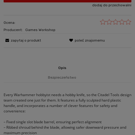
dodaj do przechowalni
Ocena:
Producent:
Games Workshop
zapytaj o produkt
poleć znajomemu
Opis
Bezpieczeństwo
Every Warhammer hobbyist needs a hobby knife, so the Citadel Tools design
team created one just for them. It features a fully sculpted hard plastic
handle, and incorporates a number of clever features for safety and
convenience:
– Fixed single slot blade barrel, ensuring perfect alignment
– Ribbed shroud behind the blade, allowing safer downward pressure and
maximum precision