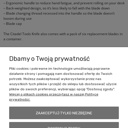
– Ergonomic handle to reduce hand fatigue, and prevent rolling on your desk
– Back-weighted design, so it’s less likely to fall with the blade down
– Blade changing thread recessed into the handle so the blade doesn’t
loosen during use
– Blade cap
The Citadel Tools Knife also comes with a pack of six replacement blades in
a container.
Dbamy o Twoją prywatność
Pliki cookies i pokrewne im technologie umożliwiają poprawne
działanie strony i pomagają nam dostosować ofertę do Twoich
Zakupy
potrzeb. Możesz zaakceptować wykorzystanie przez nas
wszystkich tych plików i przejść do sklepu lub dostosować użycie
Pomoc
plików do swoich preferencji, wybierając opcję "Dostosuj zgody".
Więcej o plikach cookies przeczytasz w naszej Polityce
prywatności.
Moje konto
ZAAKCEPTUJ TYLKO NIEZBĘDNE
Informacje