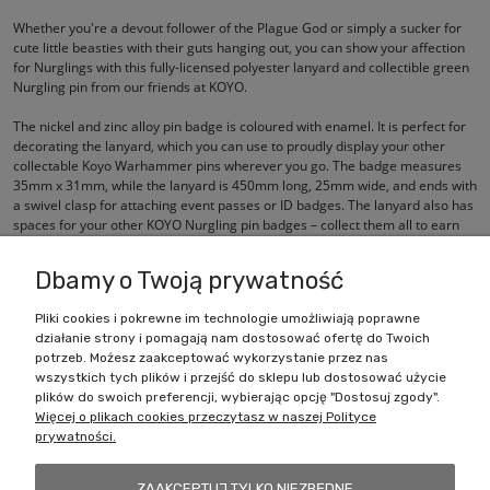
Whether you're a devout follower of the Plague God or simply a sucker for
cute little beasties with their guts hanging out, you can show your affection
for Nurglings with this fully-licensed polyester lanyard and collectible green
Nurgling pin from our friends at KOYO.
The nickel and zinc alloy pin badge is coloured with enamel. It is perfect for
decorating the lanyard, which you can use to proudly display your other
collectable Koyo Warhammer pins wherever you go. The badge measures
35mm x 31mm, while the lanyard is 450mm long, 25mm wide, and ends with
a swivel clasp for attaching event passes or ID badges. The lanyard also has
spaces for your other KOYO Nurgling pin badges – collect them all to earn
the blessings of Grandfather Nurgle.
Dbamy o Twoją prywatność
Pliki cookies i pokrewne im technologie umożliwiają poprawne
działanie strony i pomagają nam dostosować ofertę do Twoich
Zakupy
potrzeb. Możesz zaakceptować wykorzystanie przez nas
wszystkich tych plików i przejść do sklepu lub dostosować użycie
Pomoc
plików do swoich preferencji, wybierając opcję "Dostosuj zgody".
Więcej o plikach cookies przeczytasz w naszej Polityce
prywatności.
Moje konto
ZAAKCEPTUJ TYLKO NIEZBĘDNE