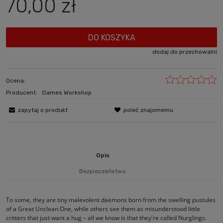
70,00 zł
DO KOSZYKA
dodaj do przechowalni
Ocena:
Producent:
Games Workshop
zapytaj o produkt
poleć znajomemu
Opis
Bezpieczeństwo
To some, they are tiny malevolent daemons born from the swelling pustules
of a Great Unclean One, while others see them as misunderstood little
critters that just want a hug – all we know is that they're called Nurglings.