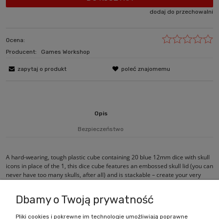
dodaj do przechowalni
Ocena:
Producent:
Games Workshop
zapytaj o produkt
poleć znajomemu
Opis
Bezpieczeństwo
A hard-wearing, tough plastic cube containing 20 blue 12mm dice with skull
icons in place of the 1, this dice cube features an embossed skull lid (you can
never have too many skulls, after all) and is stackable – create your very
own multicoloured henge of dice.
Dbamy o Twoją prywatność
Pliki cookies i pokrewne im technologie umożliwiają poprawne