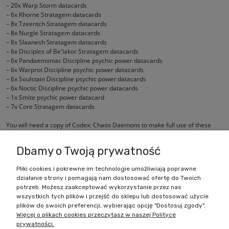
– 20x Warp Storm datacards
– 6x Khorne Stratagem datacards
– 8x Tzeentch Stratagem datacards
– 8x Nurgle Stratagem datacards
– 8x Slaanesh Stratagem datacards
– 6x Disciples of Be'lakor Stratagem datacards
– 6x Pandaemoniac Discipline psychic power datacards
– 6x Warprot Discipline psychic power datacards
– 6x Soulstain Discipline psychic power datacards
– 6x Noctic Discipline psychic power datacards
– 1x Smite psychic power datacard
– 7x Core Stratagem datacards
You will need a copy of Codex: Chaos Daemons to make full use of these
cards.
Dbamy o Twoją prywatność
Pliki cookies i pokrewne im technologie umożliwiają poprawne
działanie strony i pomagają nam dostosować ofertę do Twoich
Zakupy
potrzeb. Możesz zaakceptować wykorzystanie przez nas
wszystkich tych plików i przejść do sklepu lub dostosować użycie
Pomoc
plików do swoich preferencji, wybierając opcję "Dostosuj zgody".
Więcej o plikach cookies przeczytasz w naszej Polityce
prywatności.