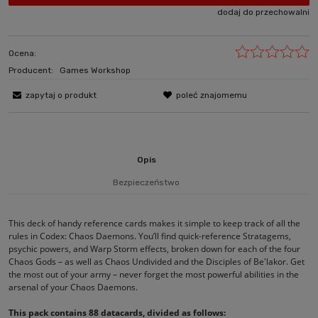
dodaj do przechowalni
Ocena:
Producent:
Games Workshop
zapytaj o produkt
poleć znajomemu
Opis
Bezpieczeństwo
This deck of handy reference cards makes it simple to keep track of all the
rules in Codex: Chaos Daemons. You’ll find quick-reference Stratagems,
psychic powers, and Warp Storm effects, broken down for each of the four
Chaos Gods – as well as Chaos Undivided and the Disciples of Be'lakor. Get
the most out of your army – never forget the most powerful abilities in the
arsenal of your Chaos Daemons.
This pack contains 88 datacards, divided as follows: