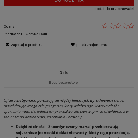
dodaj do przechowalni
Ocena:
Producent:
Corvus Belli
zapytaj o produkt
poleć znajomemu
Opis
Bezpieczeństwo
Oficerowie Sÿenann poruszają się między liniami jak wyrachowane cienie,
destabilizując wroga celnym ogniem, który osłabia jego wytrzymałość i
spowalnia natarcie. Jednak ich prawdziwa siła tkwi w tym, co niewidoczne: w
zdolności do dowodzenia, kierowania i ochrony.
Dzięki zdolności „Skoordynowany marsz” przekierowują
sojusznicze jednostki dokładnie wtedy, kiedy tego potrzebują.