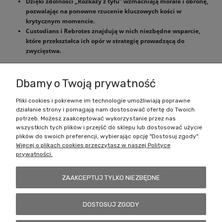
Dzięki zdolności „Rozkazy z tyłu” wzmacniają morale i obronę,
pozwalając na ponowne rzucenie kluczowych kości w
krytycznym momencie.
Custodians i Rebrotes znajdują w nich niezbędne wsparcie,
które przekształca ich opór w strategię prowadzącą do
zwycięstwa.
Dbamy o Twoją prywatność
Pliki cookies i pokrewne im technologie umożliwiają poprawne
działanie strony i pomagają nam dostosować ofertę do Twoich
Zakupy
potrzeb. Możesz zaakceptować wykorzystanie przez nas
wszystkich tych plików i przejść do sklepu lub dostosować użycie
Pomoc
plików do swoich preferencji, wybierając opcję "Dostosuj zgody".
Więcej o plikach cookies przeczytasz w naszej Polityce
prywatności.
Moje konto
ZAAKCEPTUJ TYLKO NIEZBĘDNE
Informacje
DOSTOSUJ ZGODY