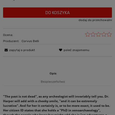
DO KOSZYKA
dodaj do przechowalni
Ocena:
Producent:
Corvus Belli
zapytaj o produkt
poleć znajomemu
Opis
Bezpieczeństwo
"The past is not dead", as any archeologist will invariably tell you. Dr.
Harper will add with a cheeky smile, "and it can be extremely
lucrative". And for her it certainly is, or to be more exact, it used to be.
Her citizen ID states that she holds a "PhD in xenoarchaeology",
though the people who know her might add she is "an adventurer, a