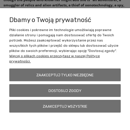
smuggler of relics and alien artifacts, a thief of xenotechnology, a spy,
and an undercover agent".
Dbamy o Twoją prywatność
Pliki cookies i pokrewne im technologie umożliwiają poprawne
działanie strony i pomagają nam dostosować ofertę do Twoich
Zakupy
potrzeb. Możesz zaakceptować wykorzystanie przez nas
wszystkich tych plików i przejść do sklepu lub dostosować użycie
Pomoc
plików do swoich preferencji, wybierając opcję "Dostosuj zgody".
Więcej o plikach cookies przeczytasz w naszej Polityce
prywatności.
Moje konto
ZAAKCEPTUJ TYLKO NIEZBĘDNE
Informacje
DOSTOSUJ ZGODY
Battlecult | ul. Benedykta Dybowskiego 45/7, 41-208 Sosnowiec, woj.
ZAAKCEPTUJ WSZYSTKIE
śląskie | Email:
kontakt@battlecult.pl
Tel.:
669966242
| NIP:
6443563610 REGON: 520502331
POKAŻ PEŁNĄ WERSJĘ STRONY