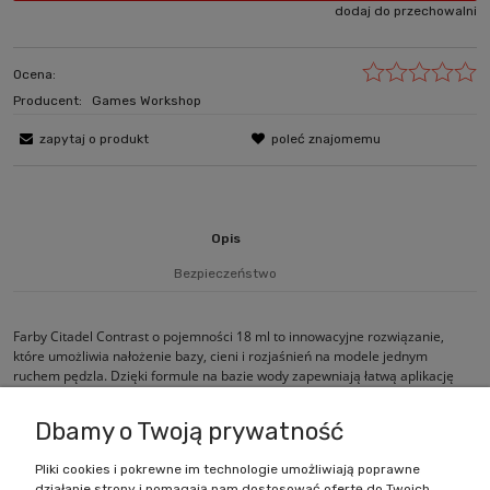
dodaj do przechowalni
Ocena:
Producent:
Games Workshop
zapytaj o produkt
poleć znajomemu
Opis
Bezpieczeństwo
Farby Citadel Contrast o pojemności 18 ml to innowacyjne rozwiązanie,
które umożliwia nałożenie bazy, cieni i rozjaśnień na modele jednym
ruchem pędzla. Dzięki formule na bazie wody zapewniają łatwą aplikację
oraz szybkie i efektywne malowanie.
Dbamy o Twoją prywatność
Pliki cookies i pokrewne im technologie umożliwiają poprawne
działanie strony i pomagają nam dostosować ofertę do Twoich