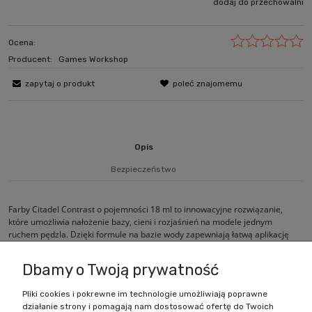
dodaj do przechowalni
Ocena:
Producent:
Games Workshop
zapytaj o produkt
poleć znajomemu
Opis
Bezpieczeństwo
Farby Citadel Contrast o pojemności 18 ml to innowacyjne rozwiązanie,
które umożliwia nałożenie bazy, cieni i rozjaśnień na modele jednym
ruchem pędzla. Dzięki formule na bazie wody zapewniają łatwą aplikację
oraz szybkie i efektywne malowanie.
Dbamy o Twoją prywatność
Pliki cookies i pokrewne im technologie umożliwiają poprawne
działanie strony i pomagają nam dostosować ofertę do Twoich
Zakupy