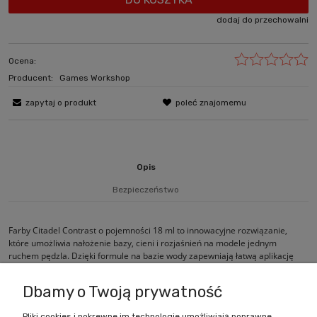
dodaj do przechowalni
Ocena:
Producent:
Games Workshop
zapytaj o produkt
poleć znajomemu
Opis
Bezpieczeństwo
Farby Citadel Contrast o pojemności 18 ml to innowacyjne rozwiązanie,
które umożliwia nałożenie bazy, cieni i rozjaśnień na modele jednym
ruchem pędzla. Dzięki formule na bazie wody zapewniają łatwą aplikację
oraz szybkie i efektywne malowanie.
Dbamy o Twoją prywatność
Pliki cookies i pokrewne im technologie umożliwiają poprawne