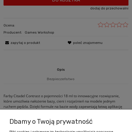
dodaj do przechowalni
Ocena:
Producent:
Games Workshop
zapytaj o produkt
poleć znajomemu
Opis
Bezpieczeństwo
Farby Citadel Contrast o pojemności 18 ml to innowacyjne rozwiązanie,
które umożliwia nałożenie bazy, cieni i rozjaśnień na modele jednym
ruchem pędzla. Dzięki formule na bazie wody zapewniają łatwą aplikację
oraz szybkie i efektywne malowanie.
Dbamy o Twoją prywatność
Pliki cookies i pokrewne im technologie umożliwiają poprawne