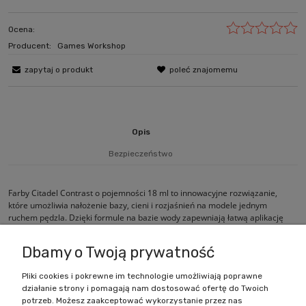
Ocena:
Producent:
Games Workshop
zapytaj o produkt
poleć znajomemu
Opis
Bezpieczeństwo
Farby Citadel Contrast o pojemności 18 ml to innowacyjne rozwiązanie,
które umożliwia nałożenie bazy, cieni i rozjaśnień na modele jednym
ruchem pędzla. Dzięki formule na bazie wody zapewniają łatwą aplikację
oraz szybkie i efektywne malowanie.
Dbamy o Twoją prywatność
Pliki cookies i pokrewne im technologie umożliwiają poprawne
działanie strony i pomagają nam dostosować ofertę do Twoich
Zakupy
potrzeb. Możesz zaakceptować wykorzystanie przez nas