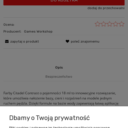
dodaj do przechowalni
Ocena:
Producent:
Games Workshop
zapytaj o produkt
poleć znajomemu
Opis
Bezpieczeństwo
Farby Citadel Contrast o pojemności 18 ml to innowacyjne rozwiązanie,
które umożliwia nałożenie bazy, cieni i rozjaśnień na modele jednym
ruchem pędzla. Dzięki formule na bazie wody zapewniają łatwą aplikację
oraz szybkie i efektywne malowanie.
Dbamy o Twoją prywatność
Pliki cookies i pokrewne im technologie umożliwiają poprawne