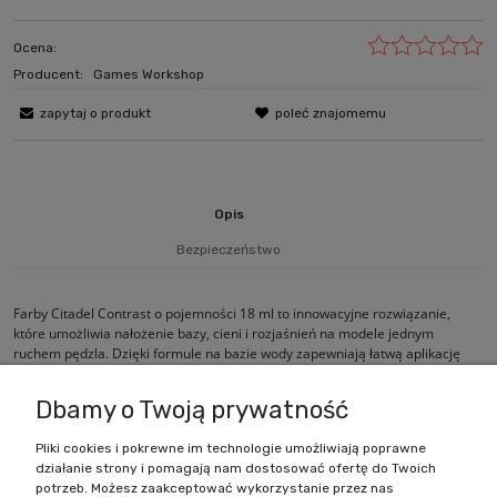
Ocena:
Producent:
Games Workshop
zapytaj o produkt
poleć znajomemu
Opis
Bezpieczeństwo
Farby Citadel Contrast o pojemności 18 ml to innowacyjne rozwiązanie,
które umożliwia nałożenie bazy, cieni i rozjaśnień na modele jednym
ruchem pędzla. Dzięki formule na bazie wody zapewniają łatwą aplikację
oraz szybkie i efektywne malowanie.
Dbamy o Twoją prywatność
Pliki cookies i pokrewne im technologie umożliwiają poprawne
działanie strony i pomagają nam dostosować ofertę do Twoich
Zakupy
potrzeb. Możesz zaakceptować wykorzystanie przez nas