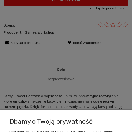
dodaj do przechowalni
Ocena:
Producent:
Games Workshop
zapytaj o produkt
poleć znajomemu
Opis
Bezpieczeństwo
Farby Citadel Contrast o pojemności 18 ml to innowacyjne rozwiązanie,
które umożliwia nałożenie bazy, cieni i rozjaśnień na modele jednym
ruchem pędzla. Dzięki formule na bazie wody zapewniają łatwą aplikację
oraz szybkie i efektywne malowanie.
Dbamy o Twoją prywatność
Pliki cookies i pokrewne im technologie umożliwiają poprawne