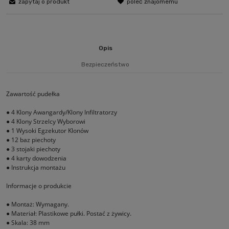
zapytaj o produkt
poleć znajomemu
Opis
Bezpieczeństwo
Zawartość pudełka
● 4 Klony Awangardy/Klony Infiltratorzy
● 4 Klony Strzelcy Wyborowi
● 1 Wysoki Egzekutor Klonów
● 12 baz piechoty
● 3 stojaki piechoty
● 4 karty dowodzenia
● Instrukcja montażu
Informacje o produkcie
● Montaż: Wymagany.
● Materiał: Plastikowe pułki. Postać z żywicy.
● Skala: 38 mm