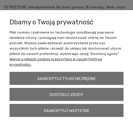
OSTRZEŻENIE: Nieodpowiednie dla dzieci poniżej 36 miesięcy. Małe części.
Niezbędne spiczaste elementy.
Dbamy o Twoją prywatność
Pliki cookies i pokrewne im technologie umożliwiają poprawne
działanie strony i pomagają nam dostosować ofertę do Twoich
Zakupy
potrzeb. Możesz zaakceptować wykorzystanie przez nas
wszystkich tych plików i przejść do sklepu lub dostosować użycie
Pomoc
plików do swoich preferencji, wybierając opcję "Dostosuj zgody".
Więcej o plikach cookies przeczytasz w naszej Polityce
prywatności.
Moje konto
ZAAKCEPTUJ TYLKO NIEZBĘDNE
Informacje
DOSTOSUJ ZGODY
Battlecult | ul. Benedykta Dybowskiego 45/7, 41-208 Sosnowiec, woj.
ZAAKCEPTUJ WSZYSTKIE
śląskie | Email:
kontakt@battlecult.pl
Tel.:
669966242
| NIP:
6443563610 REGON: 520502331
POKAŻ PEŁNĄ WERSJĘ STRONY