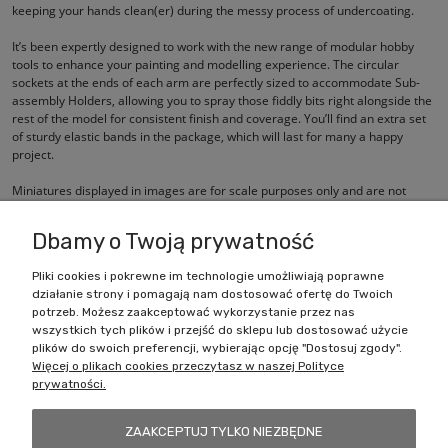
keeping your hands clean(er) during the messy process of undercoating.
It’s been expertly designed to work with the new range of modular hobby
tools to enhance your painting and modelling experience. The circular
sockets at the ends of each arm are perfectly sized to accommodate Sub-
assembly Holders, allowing you to spray those fiddly bits right alongside the
rest of the model for consistent finish and coverage. You’ll find an extra set
of sturdy elastic bands in the package, which will last for many a happy
project.
Miniatures displayed in images are for scale purposes only and are not
included with this product.
Dbamy o Twoją prywatność
Pliki cookies i pokrewne im technologie umożliwiają poprawne
działanie strony i pomagają nam dostosować ofertę do Twoich
Zakupy
potrzeb. Możesz zaakceptować wykorzystanie przez nas
wszystkich tych plików i przejść do sklepu lub dostosować użycie
Pomoc
plików do swoich preferencji, wybierając opcję "Dostosuj zgody".
Więcej o plikach cookies przeczytasz w naszej Polityce
prywatności.
Moje konto
ZAAKCEPTUJ TYLKO NIEZBĘDNE
Informacje