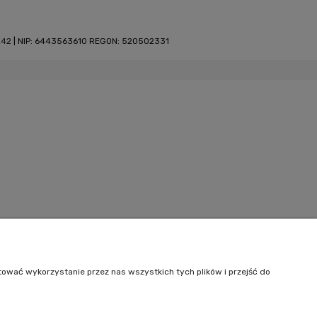
242
| NIP: 6443563610 REGON: 520502331
tować wykorzystanie przez nas wszystkich tych plików i przejść do