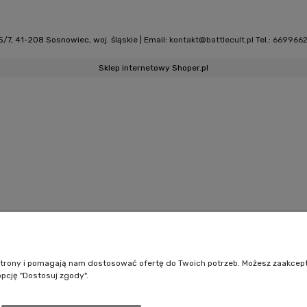
/7, 41-208 Sosnowiec, woj. śląskie | Email:
kontakt@battlecult.pl
Tel.:
669966
Sklep internetowy Shoper.pl
e strony i pomagają nam dostosować ofertę do Twoich potrzeb. Możesz zaakcep
opcję "Dostosuj zgody".