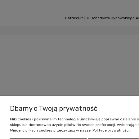
Battlecult | ul. Benedykta Dybowskiego 45
Dbamy o Twoją prywatność
Pliki cookies i pokrewne im technologie umożliwiają poprawne działani
sklepu lub dostosować użycie plików do swoich preferencji, wybierając 
Więcej o plikach cookies przeczytasz w naszej Polityce prywatności.