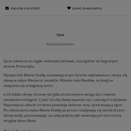
zapytaj o produkt
poleć znajomemu
Opis
Bezpieczeństwo
Życie żołnierza to ciągłe niebezpieczeństwo, szczególnie na bagnistym
terenie Przesmyku.
Wyspiarskie Błotne Diabły zastawiają w tym terenie najkrwawsze i okryte złą
sławą w całym Westeros zasadzki. Wasale rodu Reedów, są biegli w
wtapianiu się w bagnisty teren,
a ich lekkie zbroje chronią nie tylko przed orężem wroga lecz również
utonięciem w bagnie. Część ich złej sławy wywodzi się z zatrutych trójzębów.
Najmniejsze ukłucie ich broni powoduje bolesne rany i przerażający zgon.
Po zakończeniu ataku Błotne Diabły po prostu rozpływają się wśród drzew i
słonej wody, pozostawiając za sobą jedynie jęki umierających od trucizny
wrogów domu Reed.