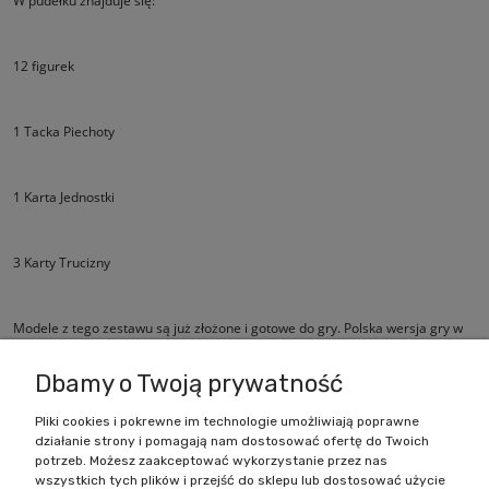
W pudełku znajduje się:
12 figurek
1 Tacka Piechoty
1 Karta Jednostki
3 Karty Trucizny
Modele z tego zestawu są już złożone i gotowe do gry. Polska wersja gry w
angielskim pudełku.
Dbamy o Twoją prywatność
Pliki cookies i pokrewne im technologie umożliwiają poprawne
działanie strony i pomagają nam dostosować ofertę do Twoich
Zakupy
potrzeb. Możesz zaakceptować wykorzystanie przez nas
wszystkich tych plików i przejść do sklepu lub dostosować użycie