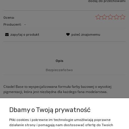
dodaj do przechowalni
Ocena:
Producent:
-
zapytaj o produkt
poleć znajomemu
Opis
Bezpieczeństwo
Citadel Base to wyspecjalizowana formuła farby bazowej o wysokiej
pigmentacji, która jest niezbędna dla każdego fana modelarstwa.
Wielkość pojemnika: 12ml
Dbamy o Twoją prywatność
Pliki cookies i pokrewne im technologie umożliwiają poprawne
działanie strony i pomagają nam dostosować ofertę do Twoich
Zakupy