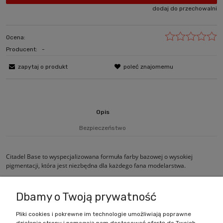
dodaj do przechowalni
Ocena:
Producent:
-
zapytaj o produkt
poleć znajomemu
Opis
Bezpieczeństwo
Citadel Base to wyspecjalizowana formuła farby bazowej o wysokiej
pigmentacji, która jest niezbędna dla każdego fana modelarstwa.
Wielkość pojemnika: 12ml
Dbamy o Twoją prywatność
Pliki cookies i pokrewne im technologie umożliwiają poprawne